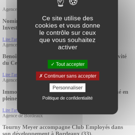
Agence de Bordeaux
Ce site utilise des
Nomination : Tourny Meyer renforce son pôle
cookies et vous donne
Investissement à Bordeaux
le contrôle sur ceux
que vous souhaitez
Lire l'article
Agence de Bayonne
activer
Benoît Joncoux, dirigeant de Tourny Meyer, invité
du Cercle Pierres d’Or d’Immoweek
Tout accepter
Lire l'article
Continuer sans accepter
Agence de Bordeaux
Personnaliser
Immobilier de bureaux à Bordeaux : un marché en
pleine mutation
Politique de confidentialité
Lire l'article
Agence de Bordeaux
Tourny Meyer accompagne Club Employés dans
son développement à Bordeaux (33).