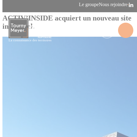
Panneau de gestion des cookies
Le groupe
Nous rejoindre
16/02/2023
Agence de Bordeaux
ACTIV’INSIDE acquiert un nouveau site
industriel.
La connaissance des territoires