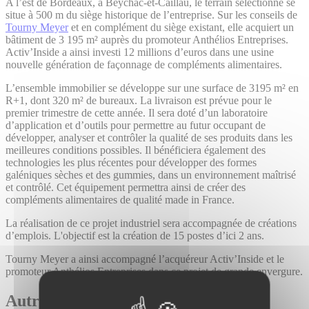
A l’est de Bordeaux, à Beychac-et-Caillau, le terrain sélectionné se
situe à 500 m du siège historique de l’entreprise. Sur les conseils de
Tourny Meyer
et en complément du siège existant, elle acquiert un
bâtiment de 3 195 m² auprès du promoteur Anthélios Entreprises.
Activ’Inside a ainsi investi 12 millions d’euros dans une usine
nouvelle génération de façonnage de compléments alimentaires.
L’ensemble immobilier se développe sur une surface de 3195 m² en
R+1, dont 320 m² de bureaux. La livraison est prévue pour le
premier trimestre de cette année. Il sera doté d’un laboratoire
d’application et d’outils pour permettre au futur occupant de
développer, analyser et contrôler la qualité de ses produits dans les
meilleures conditions possibles. Il bénéficiera également des
technologies les plus récentes pour développer des formes
galéniques sèches et des gummies, dans un environnement maîtrisé
et contrôlé. Cet équipement permettra ainsi de créer des
compléments alimentaires de qualité made in France.
La réalisation de ce projet industriel sera accompagnée de créations
d’emplois. L'objectif est la création de 15 postes d’ici 2 ans.
Tourny Meyer a ainsi accompagné l’acquéreur Activ’Inside et le
promoteur Anthélios Entreprises dans ce projet de grande envergure.
Autres actualités