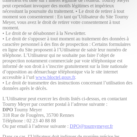
traitement est basé sur l’intérêt légitime de l'éditeur. Tourny Meyer
peut cependant invoquer des motifs légitimes et impérieux
nécessitant la poursuite du traitement. • Le droit de retirer à tout
moment son consentement : En tant qu’Utilisateur du Site Tourny
Meyer, vous avez le droit de retirer votre consentement à tout
moment.
• Le droit de se désabonner à la Newsletter.
• Le droit de s'opposer à tout moment au traitement des données à
caractère personnel à des fins de prospection : Certains formulaires
en ligne du Site proposent à l’Utilisateur de saisir leur numéro de
téléphone. L’Utilisateur qui ne souhaite pas faire l’objet de
prospection notamment commerciale par voie téléphonique est
informé de son droit à s’inscrire gratuitement sur la liste nationale
d’opposition au démarchage téléphonique via le site internet
accessible à l’url
www.bloctel.gouv.fr
.
• Le droit de transmettre des instructions concernant l’utilisation des
données après le décès.
L’Utilisateur peut exercer les droits listés ci-dessus, en contactant
Tourny Meyer par courrier postal à l’adresse suivante :
DPO
Tourny Meyer
318 Rue de Fougères, 35700 Rennes
Téléphone : 02 23 40 88 88
Ou par email à l’adresse suivante :
DPO@tournymeyer.fr
Dans ce cas, l’Utilisateur doit indiquer de manière précise les