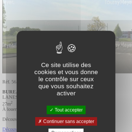
Ce site utilise des
cookies et vous donne
le contrôle sur ceux
Réf. 56.1897
que vous souhaitez
BUREAUX
Divisible
activer
LANESTER
2
27m
À louer
Tout accepter
Découvrir l'offre
Continuer sans accepter
Découvrir BUREAUX