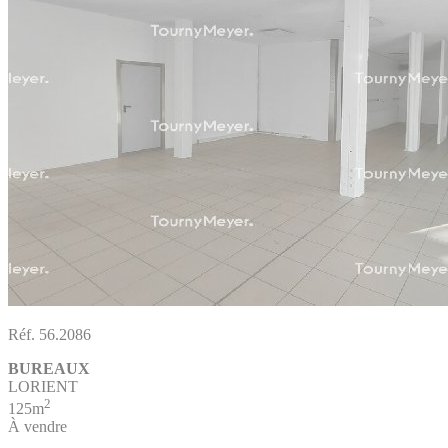
Réf. 56.2086
BUREAUX
LORIENT
2
125m
À vendre