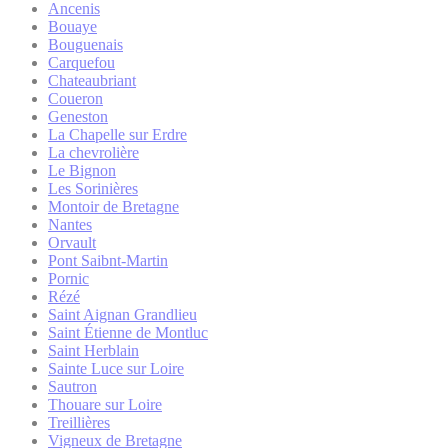
Ancenis
Bouaye
Bouguenais
Carquefou
Chateaubriant
Coueron
Geneston
La Chapelle sur Erdre
La chevrolière
Le Bignon
Les Sorinières
Montoir de Bretagne
Nantes
Orvault
Pont Saibnt-Martin
Pornic
Rézé
Saint Aignan Grandlieu
Saint Étienne de Montluc
Saint Herblain
Sainte Luce sur Loire
Sautron
Thouare sur Loire
Treillières
Vigneux de Bretagne