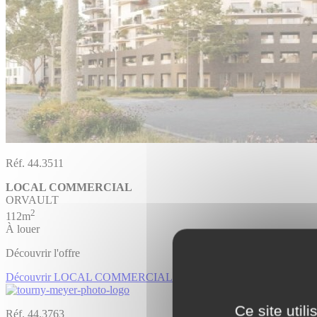
Réf. 44.3511
LOCAL COMMERCIAL
ORVAULT
2
112m
À louer
Découvrir l'offre
Découvrir LOCAL COMMERCIAL
Ce site util
Réf. 44.3763