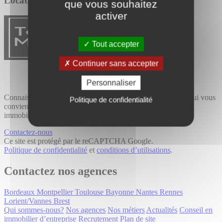
Location / Vente
que vous souhaitez
activer
Tout accepter
Continuer sans accepter
Personnaliser
Connaissance du terrain et expertise métier, trouvez le bien qui vous
Politique de confidentialité
convient avec Tourny Meyer, cabinet de conseil spécialisé en
immobilier professionnel.
Contactez-nous
Ce site est protégé par le reCAPTCHA Google.
Politique de confidentialité
et
conditions d’utilisations
.
Contactez nos agences
Bordeaux
Montpellier
Toulouse
Bayonne
Nantes
Rennes
Lorient/Vannes
Brest
Qui sommes-nous?
Nos agences
Nos métiers
Actualités
Conseil en
immobilier d’entreprise
Recrutement
Plan de site