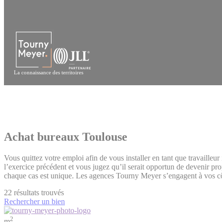
Panneau de gestion des cookies
La connaissance des territoires
Achat bureaux Toulouse
Vous quittez votre emploi afin de vous installer en tant que travailleu
l’exercice précédent et vous jugez qu’il serait opportun de devenir pr
chaque cas est unique. Les agences Tourny Meyer s’engagent à vos côté
22
résultats trouvés
Rechercher un bien
2
m