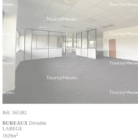
Réf. 565382
BUREAUX
Divisible
LABEGE
2
1929m