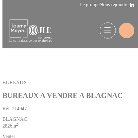
Panneau de gestion des cookies
Le groupe
Nous rejoindre
La connaissance des territoires
BUREAUX
BUREAUX A VENDRE A BLAGNAC
Réf.
214947
BLAGNAC
2
2826m
Vente: