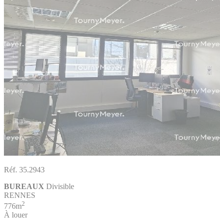
Réf. 35.2943
BUREAUX
Divisible
RENNES
2
776m
À louer