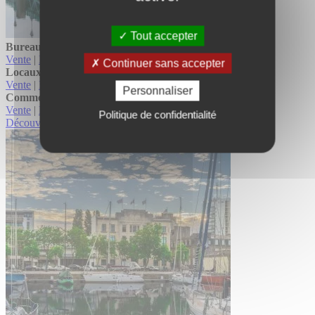
Tout accepter
Bureaux/Coworking
Vente
|
Location
Continuer sans accepter
Locaux d’activité-entrepôts
Vente
|
Location
Personnaliser
Commerces & fonds de commerce
Vente
|
Location
Politique de confidentialité
Découvrir l'agence