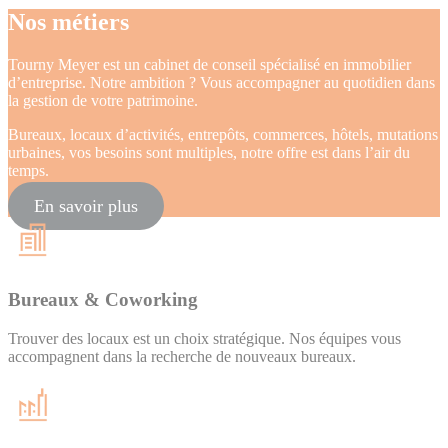
Nos métiers
Tourny Meyer est un cabinet de conseil spécialisé en immobilier
d’entreprise. Notre ambition ? Vous accompagner au quotidien dans
la gestion de votre patrimoine.
Bureaux, locaux d’activités, entrepôts, commerces, hôtels, mutations
urbaines, vos besoins sont multiples, notre offre est dans l’air du
temps.
En savoir plus
Bureaux & Coworking
Trouver des locaux est un choix stratégique. Nos équipes vous
accompagnent dans la recherche de nouveaux bureaux.