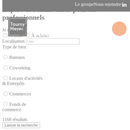
Panneau de gestion des cookies
Le groupe
Nous rejoindre
Expert de l’immobilier pour les
professionnels
Je cherche
À louer
À acheter
La connaissance des territoires
Localisation
Type de bien
Bureaux
Coworking
Locaux d'activités
& Entrepôts
Commerces
Fonds de
commerce
1168 résultats
Lancer la recherche