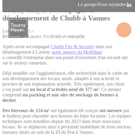
Panneau de gestion des cookies
Le groupe
Nous rejoindre
Tourny Meyer accompagne le
développement de Chubb à Vannes
Lorient / Vannes
Références - Locaux d'activités et entrepôts
La connaissance des territoires
Après avoir accompagné
Chubb Fire & Security
dans son
déménagement à Lorient,
notre agence du Morbihan
a conseillé l'entreprise dans son projet d'ouverture d'un second site
sur le secteur vannetais.
Déjà installée sur l'agglomération, elle recherchait dans le cadre de
son développement des locaux neufs, adaptés à son activité et
proches de son implantation actuelle. Très rapidement, son choix
s’est porté sur
un local d’activités neuf de 377 m²
. Ce dernier
comprend
un parking et une aire de stockage de bennes à
déchet
.
Des bureaux de 124 m²
ont également été conçus
sur-mesure
par
le bailleur pour répondre aux besoins du futur locataire. Les équipes
techniques sont installées depuis fin 2023 dans leurs nouveaux
locaux. Ils se déplacent ainsi à proximité immédiate de leurs anciens
bureaux situés au sein de la ZI du Prat à Vannes.