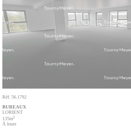
Réf. 56.1792
BUREAUX
LORIENT
2
135m
À louer