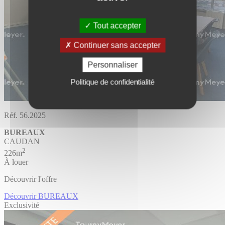
Tout accepter
Continuer sans accepter
Personnaliser
Politique de confidentialité
Réf. 56.2025
BUREAUX
CAUDAN
2
226m
À louer
Découvrir l'offre
Découvrir BUREAUX
Exclusivité