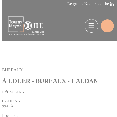
Panneau de gestion des cookies
Le groupe
Nous rejoindre
La connaissance des territoires
BUREAUX
À LOUER - BUREAUX - CAUDAN
Réf.
56.2025
CAUDAN
2
226m
Location: