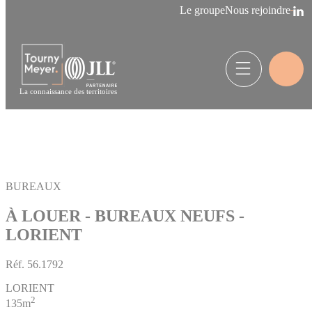
Panneau de gestion des cookies
Le groupe
Nous rejoindre
La connaissance des territoires
BUREAUX
À LOUER - BUREAUX NEUFS -
LORIENT
Réf.
56.1792
LORIENT
2
135m