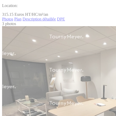
Location:
315.15
Euros HT/HC/m²/an
Photos
Plan
Description détaillée
DPE
3 photos