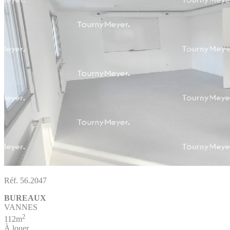
Réf. 56.2047
BUREAUX
VANNES
2
112m
À louer