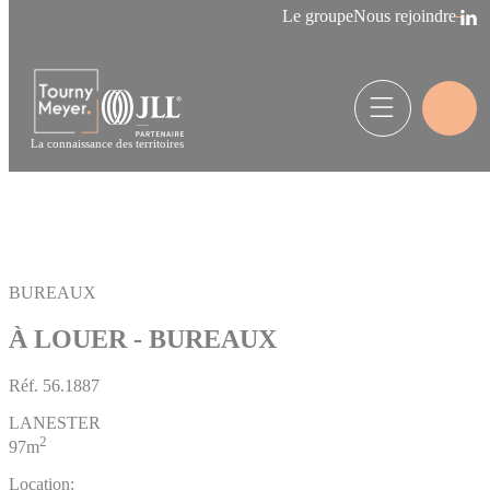
Panneau de gestion des cookies
Le groupe
Nous rejoindre
La connaissance des territoires
BUREAUX
À LOUER - BUREAUX
Réf.
56.1887
LANESTER
2
97m
Location: