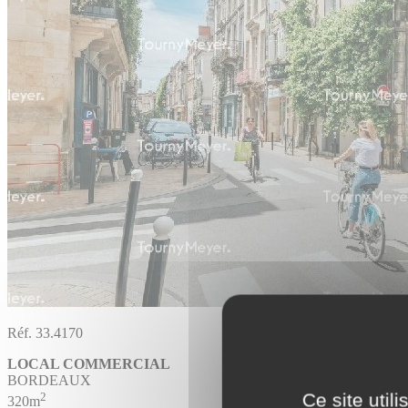
Réf. 33.4170
LOCAL COMMERCIAL
BORDEAUX
2
Ce site util
320m