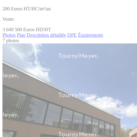
200
Euros HT/HC/m²/an
Vente:
3 049 500
Euros HD/HT
Photos
Plan
Description détaillée
DPE
Équipements
7 photos