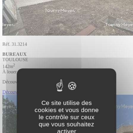
Réf. 31.3214
BUREAUX
TOULOUSE
2
142m
À louer
Découvrir l'offre
Découvrir BUREAUX
Ce site utilise des
cookies et vous donne
le contrôle sur ceux
que vous souhaitez
activer