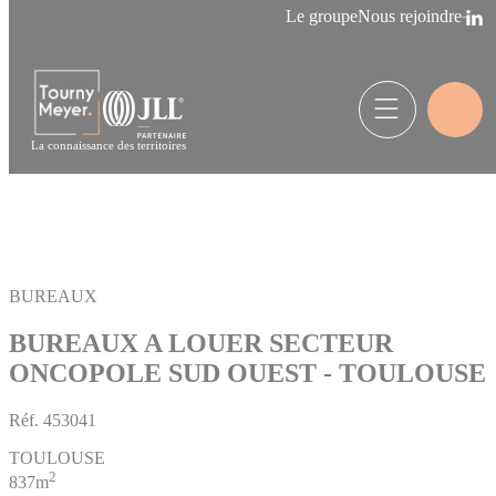
Panneau de gestion des cookies
Le groupe
Nous rejoindre
La connaissance des territoires
BUREAUX
BUREAUX A LOUER SECTEUR
ONCOPOLE SUD OUEST - TOULOUSE
Réf.
453041
TOULOUSE
2
837m