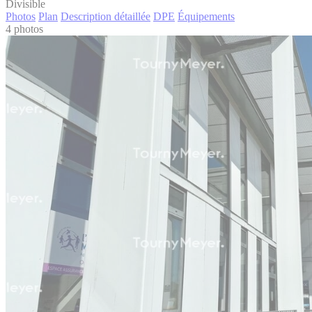
Divisible
Photos
Plan
Description détaillée
DPE
Équipements
4 photos