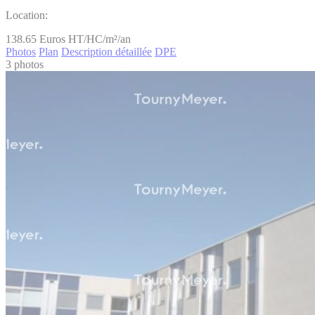
Location:
138.65
Euros HT/HC/m²/an
Photos
Plan
Description détaillée
DPE
3 photos