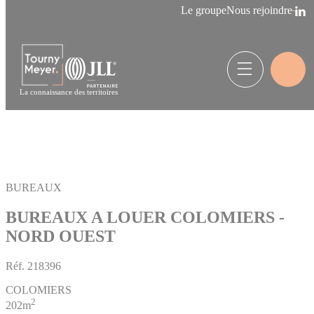
Panneau de gestion des cookies
Le groupe
Nous rejoindre
La connaissance des territoires
BUREAUX
BUREAUX A LOUER COLOMIERS -
NORD OUEST
Réf.
218396
COLOMIERS
2
202m