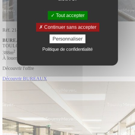
Tout accepter
Continuer sans accepter
Réf. 214330
Personnaliser
BUREAUX
Divisible
TOULOUSE
Politique de confidentialité
2
388m
À louer
Découvrir l'offre
Découvrir BUREAUX