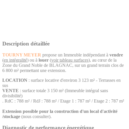
Description détaillée
TOURNY MEYER
propose un Immeuble indépendant à
vendre
(
en intégralité
) ou à
louer
(
voir tableau surfaces
), au cœur de la
Zone du Grand Noble de BLAGNAC, sur un grand terrain clos de
6 800 m² permettant une extension.
LOCATION
: surface locative d'environ 3 123 m² - Terrasses en
sus
VENTE
: surface totale 3 150 m² (Immeuble intégral sans
divisibilité)
. RdC : 788 m² / RdJ : 788 m² / Etage 1 : 787 m² / Etage 2 : 787 m²
Extension possible pour la construction d'un local d'activité
/stockage
(nous consulter).
Diagnostic de performance énergétique