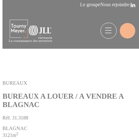
Panneau de gestion des cookies
Le groupe
Nous rejoindre
La connaissance des territoires
BUREAUX
BUREAUX A LOUER / A VENDRE A
BLAGNAC
Réf.
31.3188
BLAGNAC
2
3121m