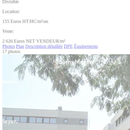
Divisible
Location:
155
Euros HT/HC/m²/an
Vente:
2 626
Euros NET VENDEUR/m²
Photos
Plan
Description détaillée
DPE
Équipements
17 photos