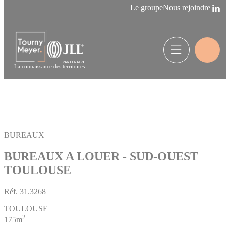
Panneau de gestion des cookies
Le groupe
Nous rejoindre
La connaissance des territoires
BUREAUX
BUREAUX A LOUER - SUD-OUEST
TOULOUSE
Réf.
31.3268
TOULOUSE
2
175m