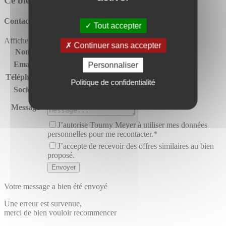
Ce bien vous intéresse ?
Contactez l'agence
tourny meyer toulouse
Tout accepter
Afficher le numéro
Continuer sans accepter
Nom*
Email*
Personnaliser
Téléphone*
Politique de confidentialité
Société
Message
J’autorise Tourny Meyer à utiliser mes données
personnelles pour me recontacter.*
J’accepte de recevoir des offres similaires au bien
proposé.
Votre message a bien été envoyé
Une erreur est survenue,
merci de bien vouloir recommencer