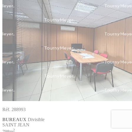
Réf. 288993
BUREAUX
Divisible
SAINT JEAN
2
798m