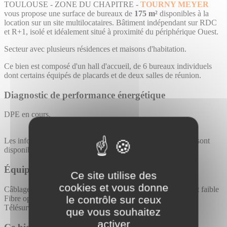
TOULOUSE - ZONE DU CHAPITRE -
TOURNY MEYER
vous propose une surface de bureaux de
175 m²
disponibles à la
location sur un site multilocataires. Bâtiment indépendant sur RDC
et R+1, isolé et idéalement situé à proximité du périphérique Ouest.
Secteur avec plusieurs résidences et maisons d'habitation.
Ce bien est composé d'un hall d'accueil, de 6 bureaux individuels
dont certains équipés de placards et de deux salles de réunion.
Diagnostic de performance énergétique
DPE en cours.
Les informations sur les risques auxquels ce bien est exposé sont
disponibles sur le site
Géorisques
.
Équipements
Ce site utilise des
cookies et vous donne
Câblage RJ45
Climatisation
Convecteurs électriques
Courant faible
le contrôle sur ceux
Fibre optique
Parking Extérieur
Sanitaires :2
Site clos
Télésurveillance
que vous souhaitez
activer