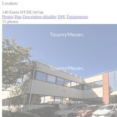
Location:
140
Euros HT/HC/m²/an
Photos
Plan
Description détaillée
DPE
Équipements
15 photos