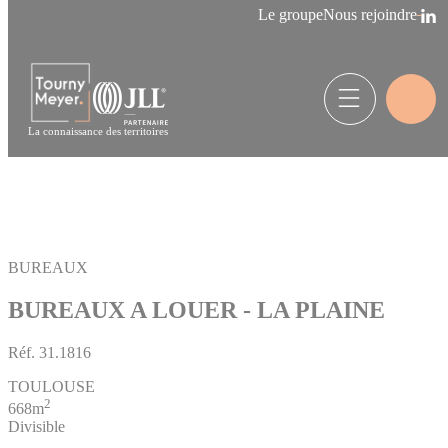
Panneau de gestion des cookies
Le groupe
Nous rejoindre
La connaissance des territoires
BUREAUX
BUREAUX A LOUER - LA PLAINE
Réf.
31.1816
TOULOUSE
2
668m
Divisible