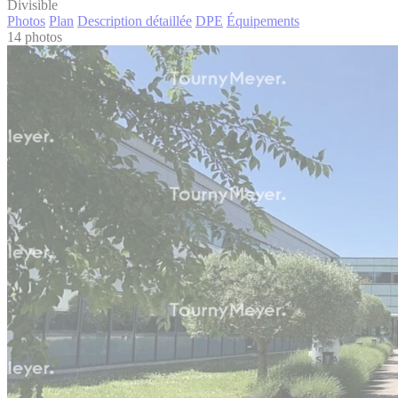
Divisible
Photos
Plan
Description détaillée
DPE
Équipements
14 photos