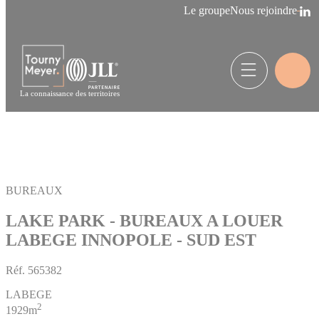
Panneau de gestion des cookies
Le groupe
Nous rejoindre
La connaissance des territoires
BUREAUX
LAKE PARK - BUREAUX A LOUER
LABEGE INNOPOLE - SUD EST
Réf.
565382
LABEGE
2
1929m