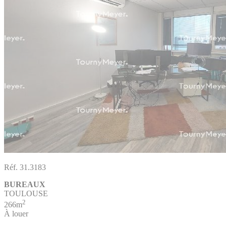
Réf. 31.3183
BUREAUX
TOULOUSE
2
266m
À louer