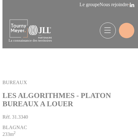
Panneau de gestion des cookies
Le groupe
Nous rejoindre
La connaissance des territoires
BUREAUX
LES ALGORITHMES - PLATON
BUREAUX A LOUER
Réf.
31.3340
BLAGNAC
2
233m