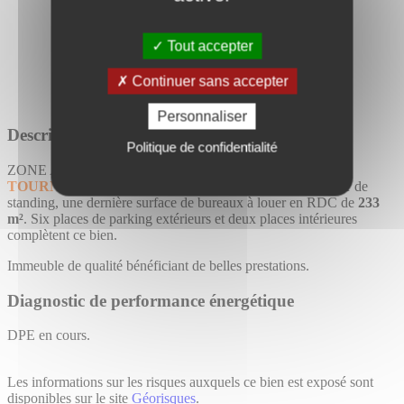
Tout accepter
Continuer sans accepter
Personnaliser
Description détaillée
Politique de confidentialité
ZONE AÉROPORTUAIRE TOULOUSE BLAGNAC -
TOURNY MEYER
propose, dans un ensemble immobilier de
standing, une dernière surface de bureaux à louer en RDC de
233
m²
. Six places de parking extérieurs et deux places intérieures
complètent ce bien.
Immeuble de qualité bénéficiant de belles prestations.
Diagnostic de performance énergétique
DPE en cours.
Les informations sur les risques auxquels ce bien est exposé sont
disponibles sur le site
Géorisques
.