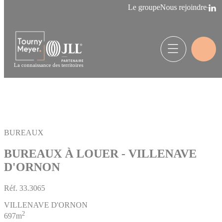
Panneau de gestion des cookies
Le groupe
Nous rejoindre
La connaissance des territoires
BUREAUX
BUREAUX À LOUER - VILLENAVE
D'ORNON
Réf.
33.3065
VILLENAVE D'ORNON
2
697m