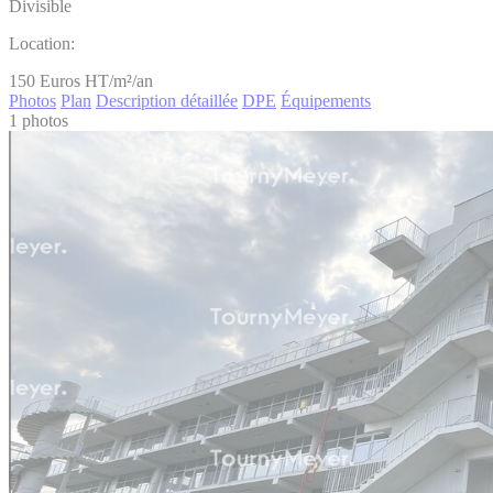
Divisible
Location:
150
Euros HT/m²/an
Photos
Plan
Description détaillée
DPE
Équipements
1 photos