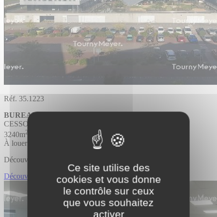
Réf. 35.1223
BUREAUX
Divisible
CESSON SEVIGNE
2
3240m
À louer
Découvrir l'offre
Ce site utilise des
Découvrir BUREAUX
cookies et vous donne
le contrôle sur ceux
que vous souhaitez
activer