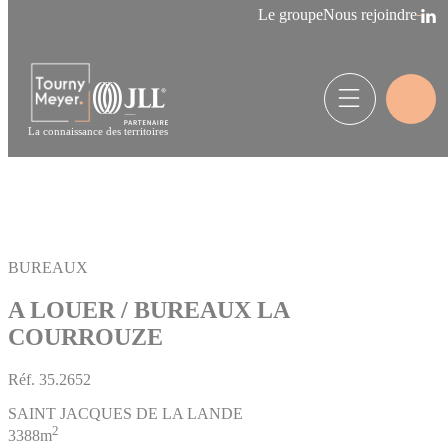
Panneau de gestion des cookies
Le groupe
Nous rejoindre
La connaissance des territoires
BUREAUX
A LOUER / BUREAUX LA
COURROUZE
Réf.
35.2652
SAINT JACQUES DE LA LANDE
2
3388m