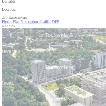
Divisible
Location:
230
Euros/m²/an
Photos
Plan
Description détaillée
DPE
4 photos