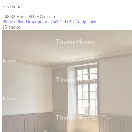
Location:
268.82
Euros HT/HC/m²/an
Photos
Plan
Description détaillée
DPE
Équipements
15 photos