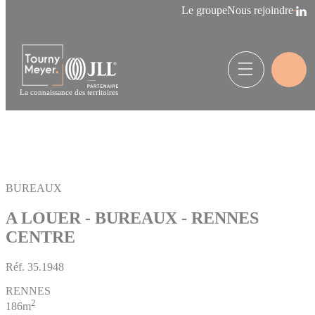
Panneau de gestion des cookies
Le groupe
Nous rejoindre
La connaissance des territoires
BUREAUX
A LOUER - BUREAUX - RENNES
CENTRE
Réf.
35.1948
RENNES
2
186m