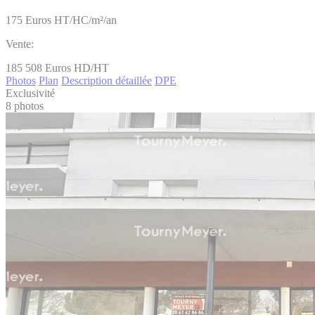
175
Euros HT/HC/m²/an
Vente:
185 508
Euros HD/HT
Photos
Plan
Description détaillée
DPE
Exclusivité
8 photos