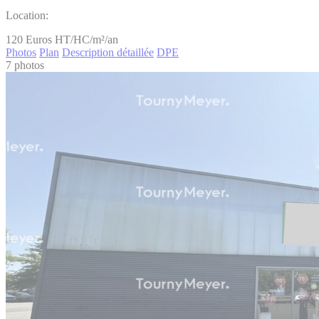
Location:
120
Euros HT/HC/m²/an
Photos
Plan
Description détaillée
DPE
7 photos