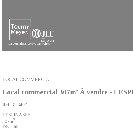
Panneau de gestion des cookies
La connaissance des territoires
LOCAL COMMERCIAL
Local commercial 307m²
À vendre - LES
Réf.
31.3497
LESPINASSE
2
307m
Divisible