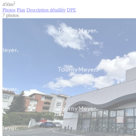
2
450m
Photos
Plan
Description détaillée
DPE
7 photos