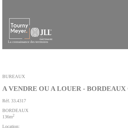
Panneau de gestion des cookies
La connaissance des territoires
BUREAUX
A VENDRE OU A LOUER - BORDEAUX
Réf.
33.4317
BORDEAUX
2
136m
Location: