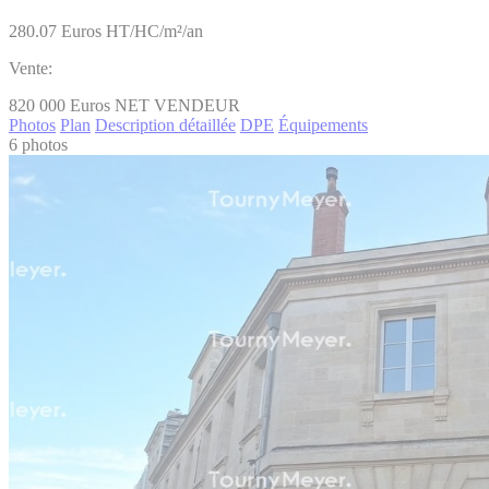
280.07
Euros HT/HC/m²/an
Vente:
820 000
Euros NET VENDEUR
Photos
Plan
Description détaillée
DPE
Équipements
6 photos