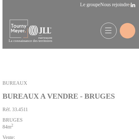
Panneau de gestion des cookies
Le groupe
Nous rejoindre
La connaissance des territoires
BUREAUX
BUREAUX A VENDRE - BRUGES
Réf.
33.4511
BRUGES
2
84m
Vente: