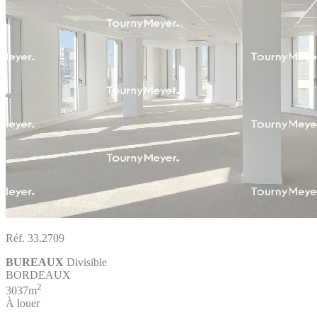
Réf. 33.2709
BUREAUX
Divisible
BORDEAUX
2
3037m
À louer