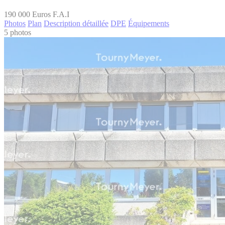
190 000
Euros F.A.I
Photos
Plan
Description détaillée
DPE
Équipements
5 photos