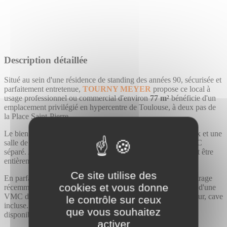
Description détaillée
Situé au sein d'une résidence de standing des années 90, sécurisée et
parfaitement entretenue,
TOURNY MEYER
propose ce local à
usage professionnel ou commercial d'environ
77
m²
bénéficie d'un
emplacement privilégié en hypercentre de Toulouse, à deux pas de
la Place Saint-Pierre.
Le bien se compose de cinq espaces distincts : quatre bureaux et une
salle de repos, complétés d'une salle d'eau avec douche et WC
séparé. Aucun mur porteur — la distribution des espaces peut être
entièrement repensée selon vos besoins.
Ce site utilise des
En parfait état, il profite de menuiseries aluminium double vitrage
cookies et vous donne
récemment remplacées, d'un chauffage électrique individuel, d'une
VMC double flux et d'un faux plafond. Accès PMR, ascenseur, cave
le contrôle sur ceux
incluse. Une place de parking en sous-sol de la résidence est
que vous souhaitez
disponible, complétant ainsi ce bien.
activer