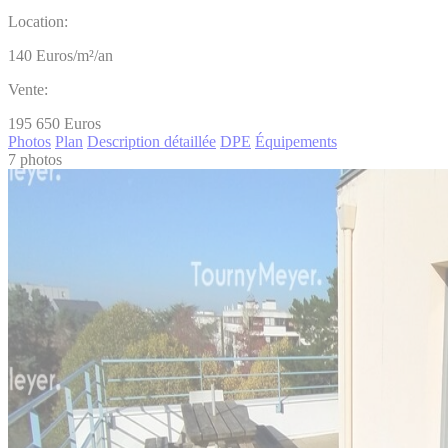
Location:
140
Euros/m²/an
Vente:
195 650
Euros
Photos
Plan
Description détaillée
DPE
Équipements
7 photos