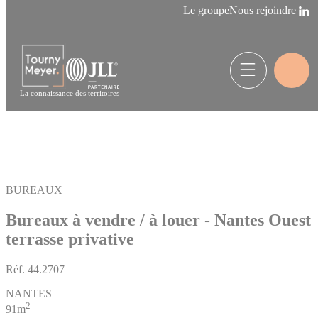
Panneau de gestion des cookies
Le groupe
Nous rejoindre
La connaissance des territoires
BUREAUX
Bureaux à vendre / à louer - Nantes Ouest
terrasse privative
Réf.
44.2707
NANTES
2
91m