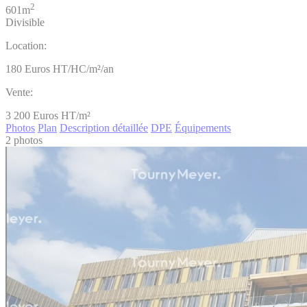
2
601m
Divisible
Location:
180
Euros HT/HC/m²/an
Vente:
3 200
Euros HT/m²
Photos
Plan
Description détaillée
DPE
Équipements
2 photos