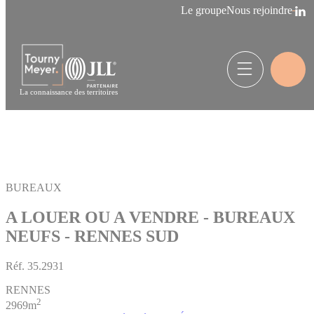
Panneau de gestion des cookies
Le groupe
Nous rejoindre
La connaissance des territoires
BUREAUX
A LOUER OU A VENDRE - BUREAUX
NEUFS - RENNES SUD
Réf.
35.2931
RENNES
2
2969m