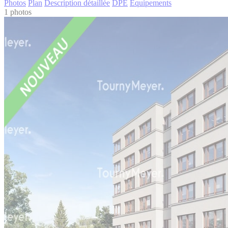
Photos
Plan
Description détaillée
DPE
Équipements
1 photos