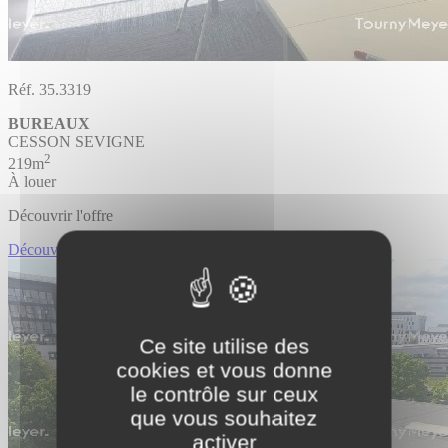
Réf. 35.3319
BUREAUX
CESSON SEVIGNE
2
219m
À louer
Découvrir l'offre
Découvrir BUREAUX
Ce site utilise des
cookies et vous donne
le contrôle sur ceux
que vous souhaitez
activer