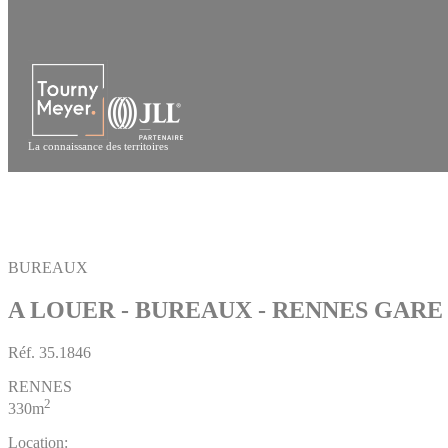
Panneau de gestion des cookies
La connaissance des territoires
BUREAUX
A LOUER - BUREAUX - RENNES GARE
Réf.
35.1846
RENNES
2
330m
Location: