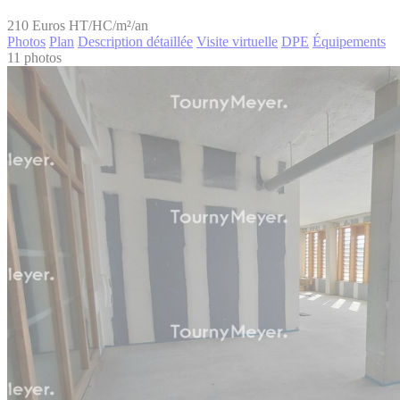
210
Euros HT/HC/m²/an
Photos
Plan
Description détaillée
Visite virtuelle
DPE
Équipements
11 photos