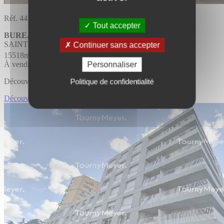
Réf. 44.2928
Tout accepter
BUREAUX
Divisible
SAINT HERBLAIN
Continuer sans accepter
2
15518m
À vendre/louer
Personnaliser
Découvrir l'offre
Politique de confidentialité
Découvrir BUREAUX