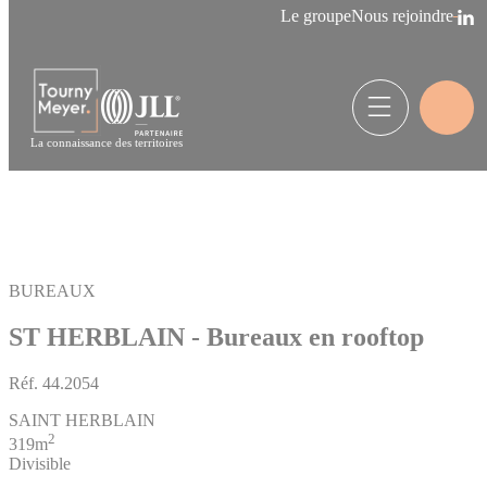
Panneau de gestion des cookies
Le groupe
Nous rejoindre
La connaissance des territoires
BUREAUX
ST HERBLAIN - Bureaux en rooftop
Réf.
44.2054
SAINT HERBLAIN
2
319m
Divisible