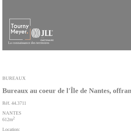
Panneau de gestion des cookies
La connaissance des territoires
BUREAUX
Bureaux au coeur de l'Île de Nantes, offran
Réf.
44.3711
NANTES
2
612m
Location: