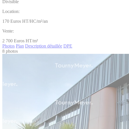
Divisible
Location:
170
Euros HT/HC/m²/an
Vente:
2 700
Euros HT/m²
Photos
Plan
Description détaillée
DPE
8 photos