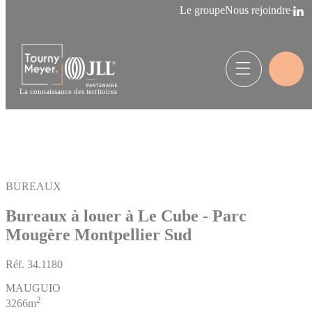
Panneau de gestion des cookies
Le groupe
Nous rejoindre
La connaissance des territoires
BUREAUX
Bureaux à louer à Le Cube - Parc
Mougère Montpellier Sud
Réf.
34.1180
MAUGUIO
2
3266m