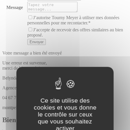
Message
J’autorise Tourny Meyer à utiliser mes données
personnelles pour me recontacter.*
J’accepte de recevoir des offres similaires au bien
proposé.
Votre message a bien été envoyé
Une erreur est survenue,
merci de bien vouloir recommencer
Belynda
GUIMESE
Agence Tourny meyer montpellier
04 67 75 10 00
Ce site utilise des
cookies et vous donne
montpellier@tournymeyer.fr
le contrôle sur ceux
Bien similaires
que vous souhaitez
activer