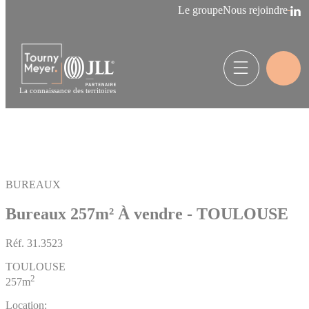
Panneau de gestion des cookies
Le groupe
Nous rejoindre
La connaissance des territoires
BUREAUX
Bureaux 257m²
À vendre - TOULOUSE
Réf.
31.3523
TOULOUSE
2
257m
Location: