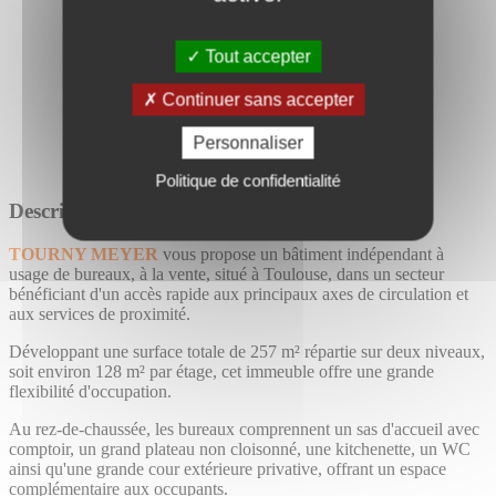
Tout accepter
Continuer sans accepter
Personnaliser
Politique de confidentialité
Description détaillée
TOURNY MEYER
vous propose un bâtiment indépendant à
usage de bureaux, à la vente, situé à Toulouse, dans un secteur
bénéficiant d'un accès rapide aux principaux axes de circulation et
aux services de proximité.
Développant une surface totale de 257 m² répartie sur deux niveaux,
soit environ 128 m² par étage, cet immeuble offre une grande
flexibilité d'occupation.
Au rez-de-chaussée, les bureaux comprennent un sas d'accueil avec
comptoir, un grand plateau non cloisonné, une kitchenette, un WC
ainsi qu'une grande cour extérieure privative, offrant un espace
complémentaire aux occupants.