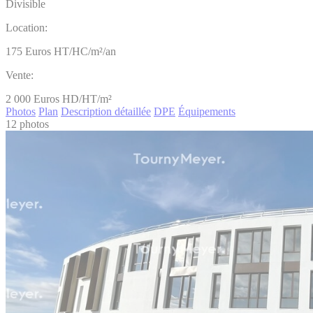
Divisible
Location:
175
Euros HT/HC/m²/an
Vente:
2 000
Euros HD/HT/m²
Photos
Plan
Description détaillée
DPE
Équipements
12 photos