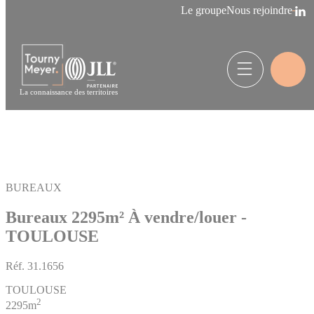
Panneau de gestion des cookies
Le groupe
Nous rejoindre
La connaissance des territoires
BUREAUX
Bureaux 2295m²
À vendre/louer -
TOULOUSE
Réf.
31.1656
TOULOUSE
2
2295m