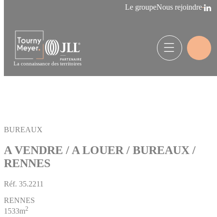
Panneau de gestion des cookies
Le groupe
Nous rejoindre
La connaissance des territoires
BUREAUX
A VENDRE / A LOUER / BUREAUX /
RENNES
Réf.
35.2211
RENNES
2
1533m