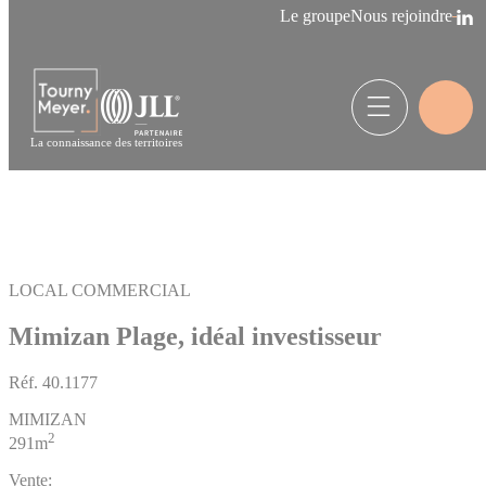
Panneau de gestion des cookies
Le groupe
Nous rejoindre
La connaissance des territoires
LOCAL COMMERCIAL
Mimizan Plage, idéal investisseur
Réf.
40.1177
MIMIZAN
2
291m
Vente: