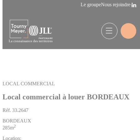
Panneau de gestion des cookies
Le groupe
Nous rejoindre
La connaissance des territoires
LOCAL COMMERCIAL
Local commercial à louer BORDEAUX
Réf.
33.2647
BORDEAUX
2
285m
Location: