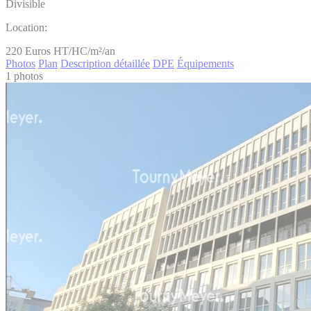
Divisible
Location:
220
Euros HT/HC/m²/an
Photos
Plan
Description détaillée
DPE
Équipements
1 photos