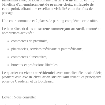
Idéalement situé, ce local commercial de
170 m²
en rdc et r+1,
bénéficie d'un
emplacement de premier choix
,
en façade de
rond-point
, offrant une
excellente visibilité
et un fort flux de
passage.
Une cour commune et 2 places de parking complètent cette offre.
Le bien s'inscrit dans un
secteur commerçant attractif
, entouré de
nombreuses activités :
commerces de proximité,
pharmacies, services médicaux et paramédicaux,
commerces alimentaires,
bureaux et professions libérales.
Le quartier est
vivant et résidentiel
, avec une clientèle locale fidèle,
profitant d'un
axe de circulation structurant
reliant les principaux
pôles de Caudéran et de Bordeaux.
Loyer : Nous consulter