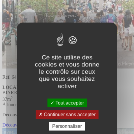
Ce site utilise des
cookies et vous donne
le contrôle sur ceux
Réf. 64.1518
que vous souhaitez
activer
LOCAL COMMERCIAL
BIARRITZ
2
37m
Tout accepter
À louer
Continuer sans accepter
Découvrir l'offre
Découvrir LOCAL COMMERCIAL
Personnaliser