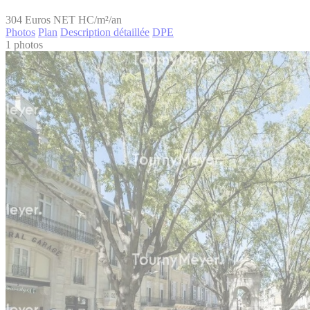
304
Euros NET HC/m²/an
Photos
Plan
Description détaillée
DPE
1 photos