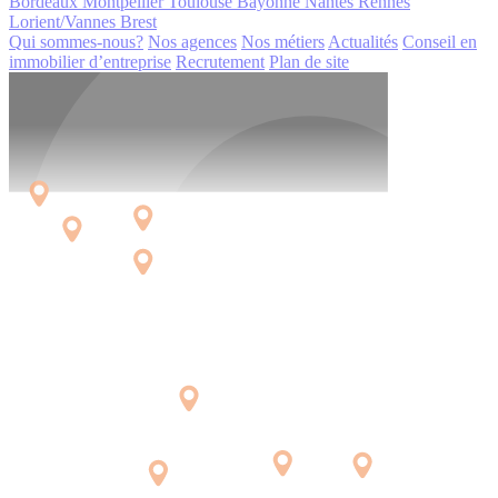
Bordeaux
Montpellier
Toulouse
Bayonne
Nantes
Rennes
Lorient/Vannes
Brest
Qui sommes-nous?
Nos agences
Nos métiers
Actualités
Conseil en
immobilier d’entreprise
Recrutement
Plan de site