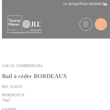
Panneau de gestion des cookies
Le groupe
Nous rejoindre
La connaissance des territoires
LOCAL COMMERCIAL
Bail à céder BORDEAUX
Réf.
33.4353
BORDEAUX
2
75m
Location: